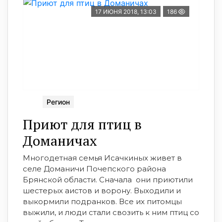
17 ИЮНЯ 2018, 13:03
186
Регион
Приют для птиц в
Доманичах
Многодетная семья Исачкиных живет в
селе Доманичи Почепского района
Брянской области. Сначала они приютили
шестерых аистов и ворону. Выходили и
выкормили подранков. Все их питомцы
выжили, и люди стали свозить к ним птиц со