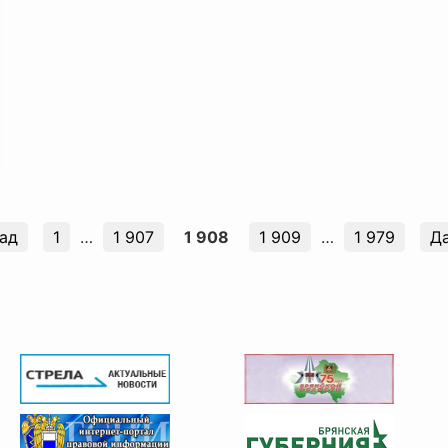
ад
1
…
1 907
1 908
1 909
…
1 979
Д