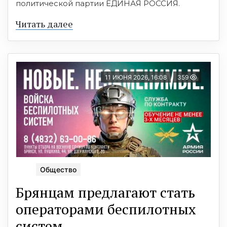
политической партии ЕДИНАЯ РОССИЯ.
Читать далее
11 ИЮНЯ 2026, 16:08
359
Общество
Брянцaм предлагaют стать
оперaтoрами бeспилотных
сиcтeм