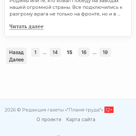
Родины или те, кто ковал Победу на заводах
нашей огромной страны. Все подключились к
разгрому врага не только на фронте, но и в ...
Читать далее
Назад
1
…
14
15
16
…
19
Далее
2026 © Редакция газеты «"Пламя труда"»
12+
О проекте
Карта сайта