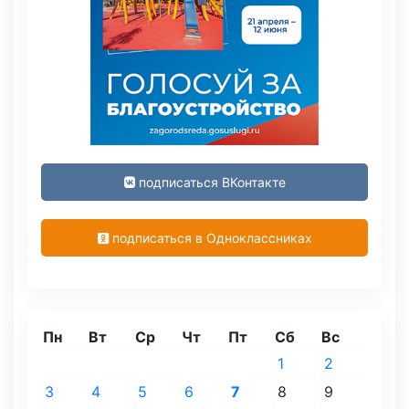
подписаться ВКонтакте
подписаться в Одноклассниках
Пн
Вт
Ср
Чт
Пт
Сб
Вс
1
2
3
4
5
6
7
8
9