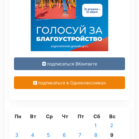
подписаться ВКонтакте
подписаться в Одноклассниках
Пн
Вт
Ср
Чт
Пт
Сб
Вс
1
2
3
4
5
6
7
8
9