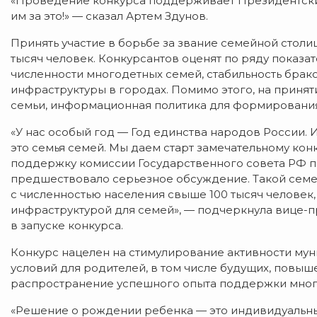
«Проведение конкурса поддерживает Президентский
им за это!» — сказал Артем Здунов.
Принять участие в борьбе за звание семейной столи
тысяч человек. Конкурсантов оценят по ряду показа
численности многодетных семей, стабильность брако
инфраструктуры в городах. Помимо этого, на прин
семьи, информационная политика для формирования
«У нас особый год — Год единства народов России. И,
это семья семей. Мы даем старт замечательному кон
поддержку комиссии Государственного совета РФ по
предшествовало серьезное обсуждение. Такой семе
с численностью населения свыше 100 тысяч человек,
инфраструктурой для семей», — подчеркнула вице-пр
в запуске конкурса.
Конкурс нацелен на стимулирование активности му
условий для родителей, в том числе будущих, повыш
распространение успешного опыта поддержки мног
«Решение о рождении ребенка — это индивидуальны