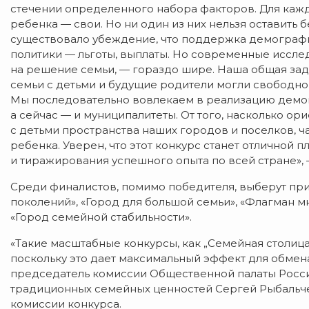
стечении определенного набора факторов. Для кажд
ребенка — свои. Но ни один из них нельзя оставить
существовало убеждение, что поддержка демографи
политики — льготы, выплаты. Но современные иссле
на решение семьи, — гораздо шире. Наша общая зад
семьи с детьми и будущие родители могли свободно
Мы последовательно вовлекаем в реализацию демог
а сейчас — и муниципалитеты. От того, насколько о
с детьми пространства наших городов и поселков, 
ребенка. Уверен, что этот конкурс станет отличной
и тиражирования успешного опыта по всей стране», 
Среди финалистов, помимо победителя, выберут при
поколений», «Город для большой семьи», «Флагман мн
«Город семейной стабильности».
«Такие масштабные конкурсы, как „Семейная столица
поскольку это дает максимальный эффект для обмен
председатель комиссии Общественной палаты Росси
традиционных семейных ценностей Сергей Рыбальче
комиссии конкурса.