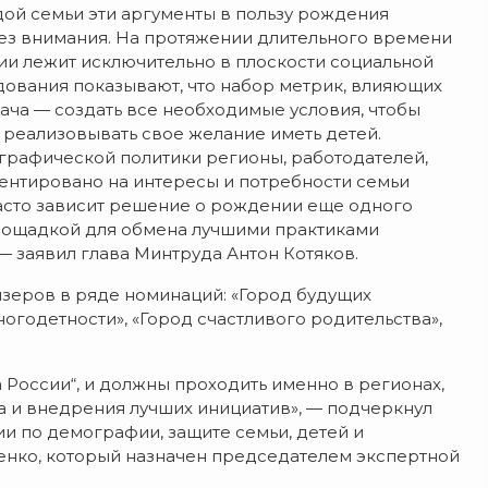
ой семьи эти аргументы в пользу рождения
 без внимания. На протяжении длительного времени
и лежит исключительно в плоскости социальной
дования показывают, что набор метрик, влияющих
ача — создать все необходимые условия, чтобы
 реализовывать свое желание иметь детей.
рафической политики регионы, работодателей,
риентировано на интересы и потребности семьи
часто зависит решение о рождении еще одного
 площадкой для обмена лучшими практиками
— заявил глава Минтруда Антон Котяков.
зеров в ряде номинаций: «Город будущих
огодетности», «Город счастливого родительства»,
 России“, и должны проходить именно в регионах,
а и внедрения лучших инициатив», — подчеркнул
и по демографии, защите семьи, детей и
нко, который назначен председателем экспертной