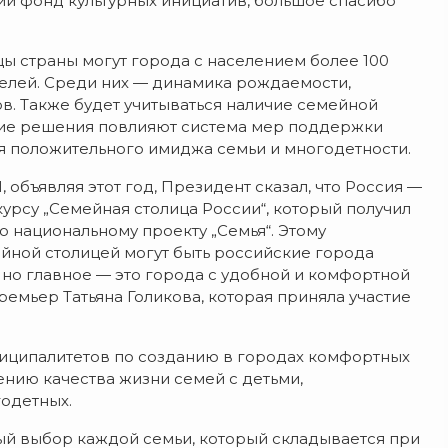
 фонд культурных инициатив, большое спасибо
цы страны могут города с населением более 100
телей. Среди них — динамика рождаемости,
в. Также будет учитываться наличие семейной
ятие решения повлияют система мер поддержки
 положительного имиджа семьи и многодетности.
 объявляя этот год, Президент сказал, что Россия —
курсу „Семейная столица России“, который получил
 национальному проекту „Семья“. Этому
йной столицей могут быть российские города
 но главное — это города с удобной и комфортной
емьер Татьяна Голикова, которая приняла участие
ниципалитетов по созданию в городах комфортных
ению качества жизни семей с детьми,
одетных.
й выбор каждой семьи, который складывается при