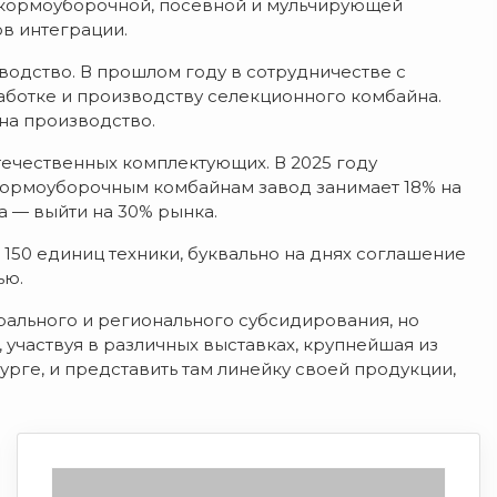
 кормоуборочной, посевной и мульчирующей
ов интеграции.
одство. В прошлом году в сотрудничестве с
ботке и производству селекционного комбайна.
на производство.
течественных комплектующих. В 2025 году
 кормоуборочным комбайнам завод занимает 18% на
а — выйти на 30% рынка.
150 единиц техники, буквально на днях соглашение
ью.
ального и регионального субсидирования, но
участвуя в различных выставках, крупнейшая из
рге, и представить там линейку своей продукции,