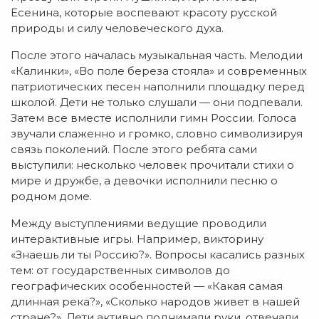
Есенина, которые воспевают красоту русской
природы и силу человеческого духа.
После этого началась музыкальная часть. Мелодии
«Калинки», «Во поле береза стояла» и современных
патриотических песен наполнили площадку перед
школой. Дети не только слушали — они подпевали.
Затем все вместе исполнили гимн России. Голоса
звучали слаженно и громко, словно символизируя
связь поколений. После этого ребята сами
выступили: несколько человек прочитали стихи о
мире и дружбе, а девочки исполнили песню о
родном доме.
Между выступлениями ведущие проводили
интерактивные игры. Например, викторину
«Знаешь ли ты Россию?». Вопросы касались разных
тем: от государственных символов до
географических особенностей — «Какая самая
длинная река?», «Сколько народов живет в нашей
стране?». Дети активно поднимали руки, отвечали