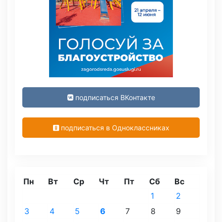
подписаться ВКонтакте
подписаться в Одноклассниках
Пн
Вт
Ср
Чт
Пт
Сб
Вс
1
2
3
4
5
6
7
8
9