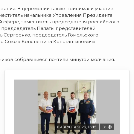
стания. В церемонии также принимали участие:
еститель начальника Управления Президента
й сфере, заместитель председателя российского
 председатель Палаты представителей
ь Сергеенко, председатель Гомельского
го Союза Константина Константиновича
чиков собравшиеся почтили минутой молчания.
8 АВГУСТА 2026, 16:15
31