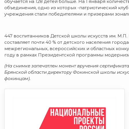
обучается на 128 детей больше. На 1 января количес
объединения, одно из которых -патриотический клу
учреждения стали победителями и призерами зонал
447 воспитанников Детской школы искусств им. М.П. 
составляет почти 40 % от детского населения город
межрегиональных, всероссийских и областных конкурс
году в рамках Президентской программы модерниза
(На снимке запечатлен момент вручения сертификата
Брянской области директору Фокинской школы искус
фокинцам).