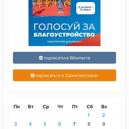
подписаться ВКонтакте
подписаться в Одноклассниках
Пн
Вт
Ср
Чт
Пт
Сб
Вс
1
2
3
4
5
6
7
8
9