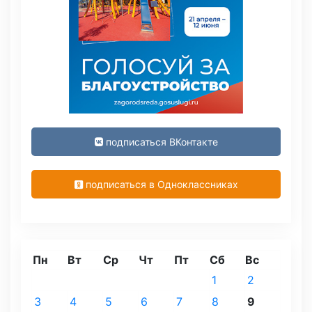
подписаться ВКонтакте
подписаться в Одноклассниках
Пн
Вт
Ср
Чт
Пт
Сб
Вс
1
2
3
4
5
6
7
8
9