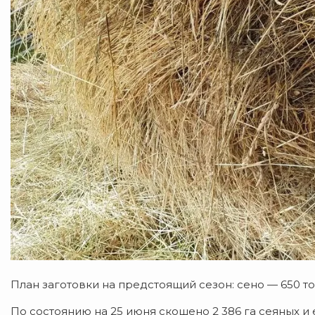
План заготовки на предстоящий сезон: сено — 650 тон
По состоянию на 25 июня скошено 2 386 га сеяных и е