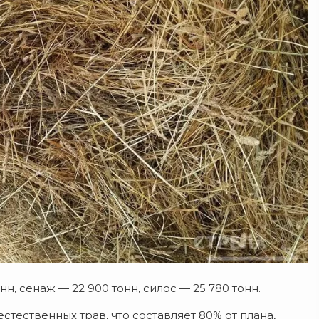
н, сенаж — 22 900 тонн, силос — 25 780 тонн.
стественных трав, что составляет 80% от плана,