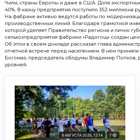
Чили, страны Европы и даже в США. Доля экспортны
40%. В казну предприятия поступило 352 миллиона р
На фабрике активно ведутся работы по модернизаци
производственных линий. Благодаря грамотной инв
которой уделяет Правительство региона и лично гу
сельхозпредприятия фабрики «Радогощ» создан цен
Об этом в своем докладе рассказал глава админист
отчетной встрече перед населением. В нем приняли
Богомаз, председатель облдумы Владимир Попков, р
уровней.
8 АВГУСТА 2026, 12:14
7