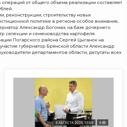
х операций от общего объема реализации составляет
ублей.
и, реконструкции, строительству новых
естиционной политике в регионе особое внимание,
бернатор Александр Богомаз, на базе дочернего
тр селекции и семеноводства картофеля.
рации Погарского района Сергей Цыганок на
 участие губернатор Брянской области Александр
уководители департаментов области, депутаты всех
8 АВГУСТА 2026, 12:09
6