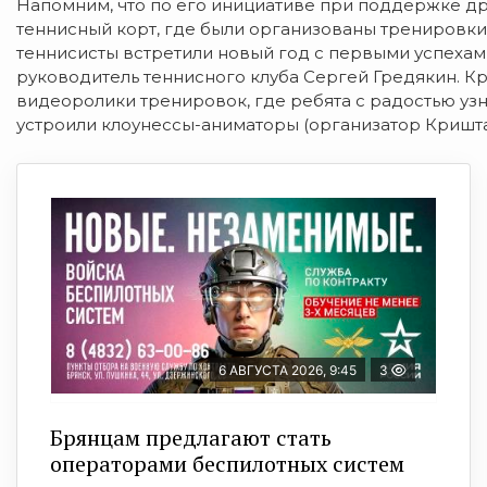
Напомним, что по его инициативе при поддержке др
теннисный корт, где были организованы тренировки 
теннисисты встретили новый год с первыми успехами
руководитель теннисного клуба Сергей Гредякин. К
видеоролики тренировок, где ребята с радостью уз
устроили клоунессы-аниматоры (организатор Кришта
6 АВГУСТА 2026, 9:45
3
Брянцам предлагают cтать
оперaтoрами бeспилотных систeм