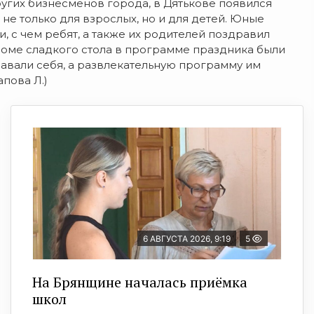
угих бизнесменов города, в Дятькове появился
не только для взрослых, но и для детей. Юные
, с чем ребят, а также их родителей поздравил
роме сладкого стола в программе праздника были
навали себя, а развлекательную программу им
пова Л.)
6 АВГУСТА 2026, 9:19
5
На Брянщине началась приёмка
школ