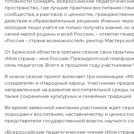
готовности созидать. Всероссийские педагогические 
пространство, где лучшие практики воспитания ст
сообщества, а разговор о ценностях, гражданствен
действия и образовательные решения. Именно через
молодые люди учатся не только получать знания, но 
своей малой родины и всей России», – отметил ге
«Россия – страна возможностей», ректор Мастерско
От Брянской области в третьем сезоне свои практик
«Моя страна – моя Россия» Президентской платформ
семь педагогов. Всего в прошлом году участниками Ч
В новом сезоне проект включает три номинации: «Мо
созидателя» и «Народный ларец». Участникам предла
направленные на развитие воспитательной среды, на
также сохранение культурных и семейных традиций.
Во время заявочной кампании участников ждет сер
подходам к воспитанию, наставничеству и ценностн
представители государственной власти, научного с
«Всероссийские педагогические чтения «Моя страна