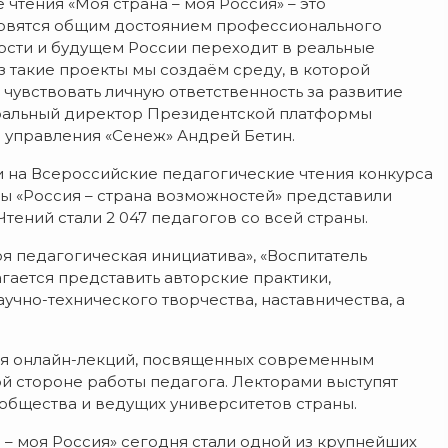
чтения «Моя страна – моя Россия» – это
ановятся общим достоянием профессионального
ности и будущем России переходит в реальные
 такие проекты мы создаём среду, в которой
и чувствовать личную ответственность за развитие
неральный директор Президентской платформы
й управления «Сенеж» Андрей Бетин.
и на Всероссийские педагогические чтения конкурса
ы «Россия – страна возможностей» представили
тений стали 2 047 педагогов со всей страны.
я педагогическая инициатива», «Воспитатель
гается представить авторские практики,
учно-технического творчества, наставничества, а
ия онлайн-лекций, посвященных современным
ой стороне работы педагога. Лекторами выступят
ообщества и ведущих университетов страны.
 – моя Россия» сегодня стали одной из крупнейших