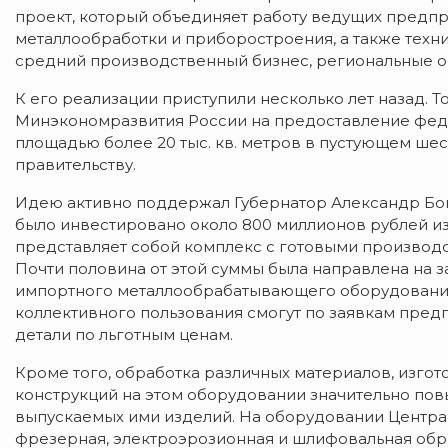
проект, который объединяет работу ведущих предпр
металлообработки и приборостроения, а также техн
средний производственный бизнес, региональные о
К его реализации приступили несколько лет назад. 
Минэкономразвития России на предоставление фед
площадью более 20 тыс. кв. метров в пустующем ш
правительству.
Идею активно поддержал Губернатор Александр Бог
было инвестировано около 800 миллионов рублей и
представляет собой комплекс с готовыми произво
Почти половина от этой суммы была направлена на з
импортного металлообрабатывающего оборудования
коллективного пользования смогут по заявкам пред
детали по льготным ценам.
Кроме того, обработка различных материалов, изго
конструкций на этом оборудовании значительно пов
выпускаемых ими изделий. На оборудовании Центра
фрезерная, электроэрозионная и шлифовальная обра