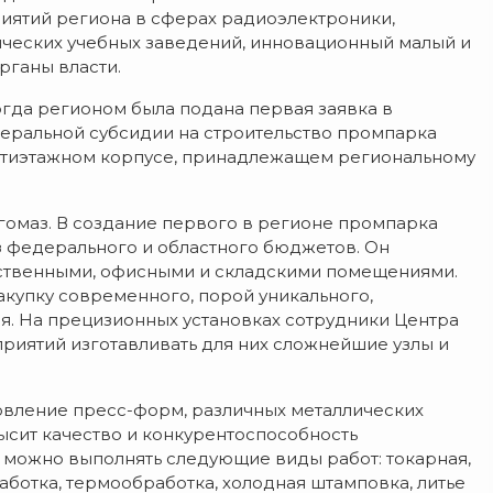
иятий региона в сферах радиоэлектроники,
ических учебных заведений, инновационный малый и
рганы власти.
Тогда регионом была подана первая заявка в
еральной субсидии на строительство промпарка
естиэтажном корпусе, принадлежащем региональному
омаз. В создание первого в регионе промпарка
з федерального и областного бюджетов. Он
дственными, офисными и складскими помещениями.
акупку современного, порой уникального,
. На прецизионных установках сотрудники Центра
приятий изготавливать для них сложнейшие узлы и
товление пресс-форм, различных металлических
ысит качество и конкурентоспособность
 можно выполнять следующие виды работ: токарная,
ботка, термообработка, холодная штамповка, литье