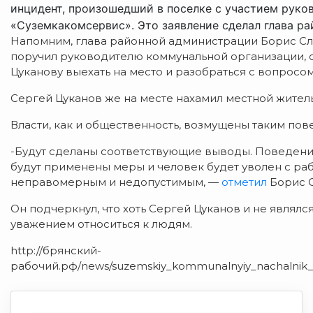
инцидент, произошедший в поселке с участием рук
«Суземкакомсервис». Это заявление сделал глава р
Напомним, глава районной администрации Борис Сл
поручил руководителю коммунальной организации, о
Цуканову выехать на место и разобраться с вопросом
Сергей Цуканов же на месте нахамил местной житель
Власти, как и общественность, возмущены таким п
-Будут сделаны соответствующие выводы. Поведени
будут применены меры и человек будет уволен с ра
неправомерным и недопустимым, —
отметил
Борис С
Он подчеркнул, что хоть Сергей Цуканов и не являлс
уважением относиться к людям.
http://брянский-
рабочий.рф/news/suzemskiy_kommunalnyiy_nachalnik_p