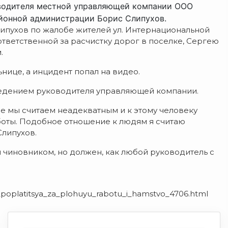
оводителя местной управляющей компании ООО
айонной администрации Борис Слипухов.
ипухов по жалобе жителей ул. Интернациональной
тветственной за расчистку дорог в поселке, Сергею
.
нице, а инцидент попал на видео.
оведением руководителя управляющей компании.
е мы считаем неадекватным и к этому человеку
боты. Подобное отношение к людям я считаю
липухов.
я чиновником, но должен, как любой руководитель с
oplatitsya_za_plohuyu_rabotu_i_hamstvo_4706.html