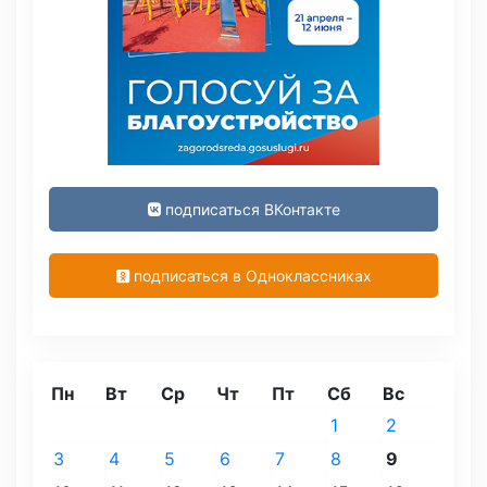
подписаться ВКонтакте
подписаться в Одноклассниках
Пн
Вт
Ср
Чт
Пт
Сб
Вс
1
2
3
4
5
6
7
8
9