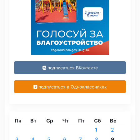
подписаться ВКонтакте
подписаться в Одноклассниках
Пн
Вт
Ср
Чт
Пт
Сб
Вс
1
2
3
4
5
6
7
8
9