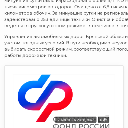
минувшие сутки было израсходовано более 3,4 тысяч
тысяч километров автодорог. Очищено от 6,8 тысяч 
километров обочин. За минувшие сутки на региона
задействовано 253 единицы техники. Очистка и обр
ведется в круглосуточном режиме, в том числе в но
Управление автомобильных дорог Брянской области
учетом погодных условий. В пути необходимо неуко
выбирать скоростной режим, соответствующий погод
работы дорожной техники.
7 АВГУСТА 2026, 8:47
6