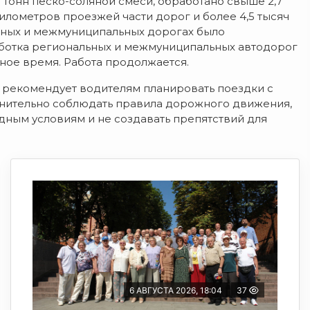
 тонн песко-соляной смеси, обработано свыше 2,7
километров проезжей части дорог и более 4,5 тысяч
льных и межмуниципальных дорогах было
аботка региональных и межмуниципальных автодорог
чное время. Работа продолжается.
 рекомендует водителям планировать поездки с
снительно соблюдать правила дорожного движения,
ным условиям и не создавать препятствий для
6 АВГУСТА 2026, 18:04
37