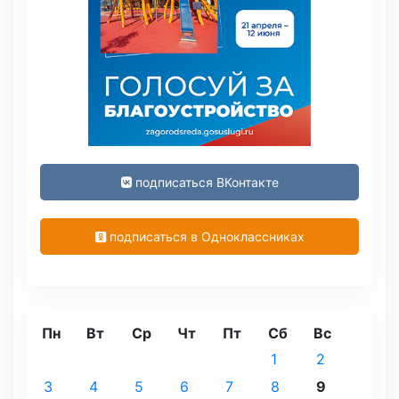
подписаться ВКонтакте
подписаться в Одноклассниках
Пн
Вт
Ср
Чт
Пт
Сб
Вс
1
2
3
4
5
6
7
8
9