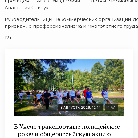
президент БРОО «Радимичи — детям Чернобыля»
Анастасия Савчук.
Руководительницы некоммерческих организаций до
признание профессионализма и многолетнего труда
12+
8 АВГУСТА 2026, 12:14
4
В Унече транспортные полицейские
провели общероссийскую акцию