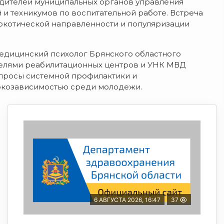
одителей муниципальных органов управления
и техникумов по воспитательной работе. Встреча
ркотической направленности и популяризации
медицинский психолог Брянского областного
телями реабилитационных центров и УНК МВД
опросы системной профилактики и
ркозависимостью среди молодежи.
6 АВГУСТА 2026, 16:47
37