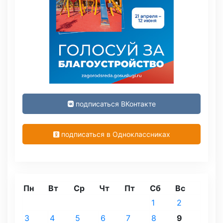
подписаться ВКонтакте
подписаться в Одноклассниках
Пн
Вт
Ср
Чт
Пт
Сб
Вс
1
2
3
4
5
6
7
8
9