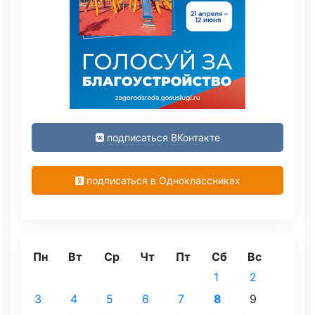
подписаться ВКонтакте
подписаться в Одноклассниках
Пн
Вт
Ср
Чт
Пт
Сб
Вс
1
2
3
4
5
6
7
8
9