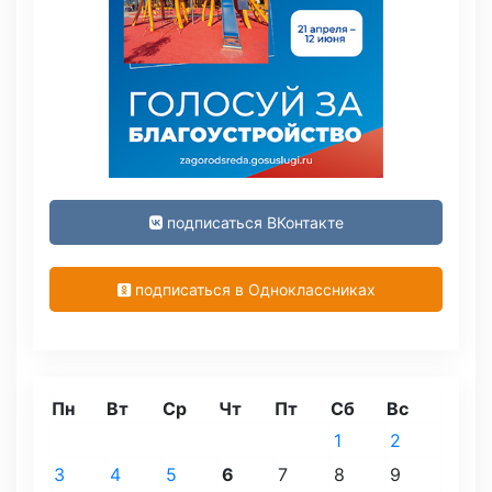
подписаться ВКонтакте
подписаться в Одноклассниках
Пн
Вт
Ср
Чт
Пт
Сб
Вс
1
2
3
4
5
6
7
8
9