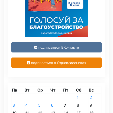
подписаться ВКонтакте
подписаться в Одноклассниках
Пн
Вт
Ср
Чт
Пт
Сб
Вс
1
2
3
4
5
6
7
8
9