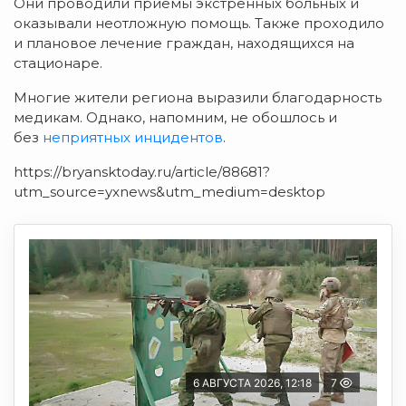
Они проводили приёмы экстренных больных и
оказывали неотложную помощь. Также проходило
и плановое лечение граждан, находящихся на
стационаре.
Многие жители региона выразили благодарность
медикам. Однако, напомним, не обошлось и
без
неприятных инцидентов
.
https://bryansktoday.ru/article/88681?
utm_source=yxnews&utm_medium=desktop
6 АВГУСТА 2026, 12:18
7