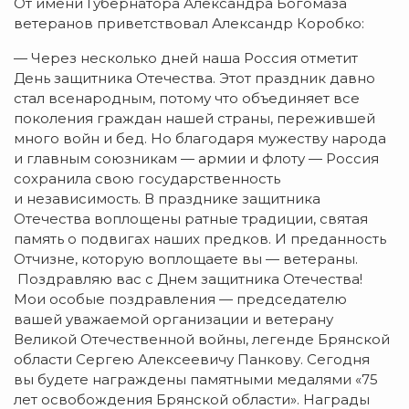
От имени Губернатора Александра Богомаза
ветеранов приветствовал Александр Коробко:
— Через несколько дней наша Россия отметит
День защитника Отечества. Этот праздник давно
стал всенародным, потому что объединяет все
поколения граждан нашей страны, пережившей
много войн и бед. Но благодаря мужеству народа
и главным союзникам — армии и флоту — Россия
сохранила свою государственность
и независимость. В празднике защитника
Отечества воплощены ратные традиции, святая
память о подвигах наших предков. И преданность
Отчизне, которую воплощаете вы — ветераны.
Поздравляю вас с Днем защитника Отечества!
Мои особые поздравления — председателю
вашей уважаемой организации и ветерану
Великой Отечественной войны, легенде Брянской
области Сергею Алексеевичу Панкову. Сегодня
вы будете награждены памятными медалями «75
лет освобождения Брянской области». Награды