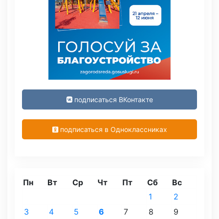
подписаться ВКонтакте
подписаться в Одноклассниках
Пн
Вт
Ср
Чт
Пт
Сб
Вс
1
2
3
4
5
6
7
8
9