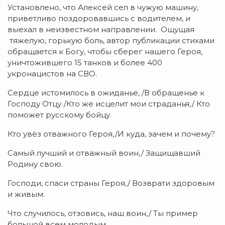
Установлено, что Алексей сел в чужую машину,
приветливо поздоровавшись с водителем, и
выехал в неизвестном направлении. Ощущая
тяжелую, горькую боль, автор публикации стихами
обращается к Богу, чтобы сберег нашего Героя,
уничтожившего 15 танков и более 400
укронацистов на СВО.
Сердце истомилось в ожиданье, /В обращенье к
Господу Отцу./Кто же исцелит мои страданья,/ Кто
поможет русскому бойцу.
Кто увёз отважного Героя,/И куда, зачем и почему?
Самый лучший и отважный воин,/ Защищавший
Родину свою.
Господи, спаси страны Героя,/ Возврати здоровым
и живым.
Что случилось, отзовись, наш воин,/ Ты пример
большой всем молодым…