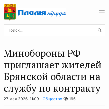
Минобoроны РФ
приглaшaет житeлeй
Брянской облaсти на
cлужбу по контрaкту
27 мая 2026, 11:09 |
Общество
195