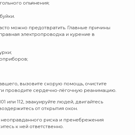
гольного опьянения;
буйки.
асто можно предотвратить. Главные причины
правная электропроводка и курение в
урки;
роприборов;
авшего, вызовите скорую помощь, очистите
ти проводите сердечно-лёгочную реанимацию.
 или 112, эвакуируйте людей, двигайтесь
воздержитесь от открытия окон.
ат неоправданного риска и пренебрежения
итесь к ней ответственно.