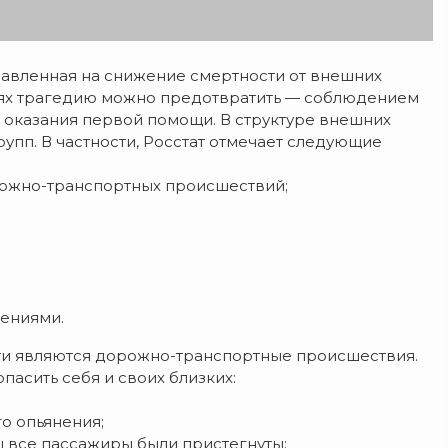
правленная на снижение смертности от внешних
чаях трагедию можно предотвратить — соблюдением
 оказания первой помощи. В структуре внешних
упп. В частности, Росстат отмечает следующие
орожно-транспортных происшествий;
ениями.
ти являются дорожно-транспортные происшествия.
асить себя и своих близких:
го опьянения;
ы все пассажиры были пристегнуты;