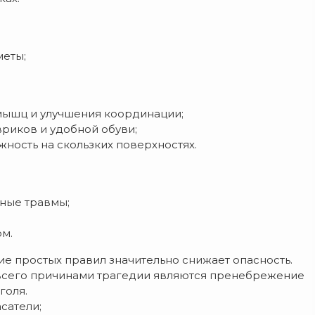
меты;
мышц и улучшения координации;
вриков и удобной обуви;
жность на скользких поверхностях.
ные травмы;
м.
ие простых правил значительно снижает опасность.
 всего причинами трагедии являются пренебрежение
голя.
сатели;