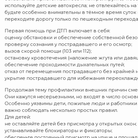
используйте детские автокресла; не отвлекайтесь на
будьте особенно внимательны в тёмное время суток 
переходите дорогу только по пешеходным перехода
Первая помощь при ДТП включает в себя:
оценку обстановки и обеспечение собственной безо
проверку сознания у пострадавшего и его осмотр;
вызов скорой помощи (103 или 112);
остановку кровотечения (наложение жгута или давящ
обеспечение проходимости дыхательных путей;
отказ от перемещения пострадавшего без крайней 
укрытие пострадавшего для избежания переохлажд
Продолжая тему профилактики внешних причин смерт
Они кажутся несерьезными, но входят в число осно
Особенно уязвимы дети, пожилые люди и работники н
важно соблюдать несколько простых правил.
Для детей:
не оставляйте детей без присмотра у открытых окон;
устанавливайте блокираторы и фиксаторы;
обеспечьте постоянный присмотр на улице и площад