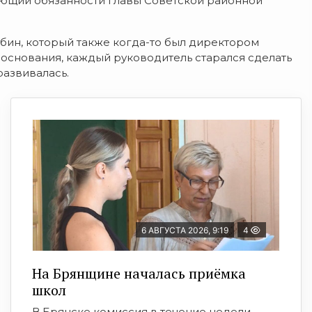
ющий обязанности главы Советской районной
бин, который также когда-то был директором
с основания, каждый руководитель старался сделать
развивалась.
6 АВГУСТА 2026, 9:19
4
На Брянщине началась приёмка
школ
В Брянске комиссия в течение недели