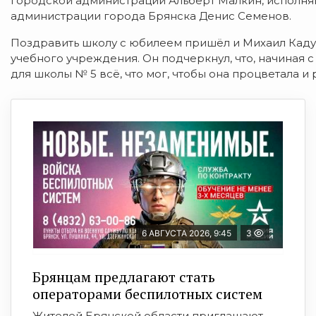
городской администрации Альберт Малкин, исполня
администрации города Брянска Денис Семенов.
Поздравить школу с юбилеем пришёл и Михаил Каду
учебного учреждения. Он подчеркнул, что, начиная 
для школы № 5 всё, что мог, чтобы она процветала и 
6 АВГУСТА 2026, 9:45
3
Брянцам предлагают cтать
оперaтoрами бeспилотных систeм
Жителей Брянской области приглашают