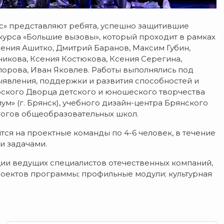
с» представляют ребята, успешно защитившие
урса «Большие вызовы», который проходит в рамках
сения Ашитко, Дмитрий Баранов, Максим Губин,
никова, Ксения Костюкова, Ксения Серегина,
орова, Иван Яковлев. Работы выполнялись под
ыявления, поддержки и развития способностей и
орского Дворца детского и юношеского творчества
ум» (г. Брянск), учебного дизайн-центра Брянского
гогов общеобразовательных школ.
ятся на проектные команды по 4-6 человек, в течение
и задачами.
ии ведущих специалистов отечественных компаний,
роектов программы; профильные модули; культурная