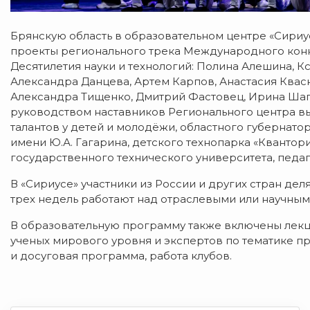
Брянскую область в образовательном центре «Сириу
проекты регионального трека Международного конк
Десятилетия науки и технологий: Полина Алешина, К
Александра Данцева, Артем Карпов, Анастасия Квас
Александра Тищенко, Дмитрий Фастовец, Ирина Шап
руководством наставников Регионального центра в
талантов у детей и молодёжи, областного губернат
имени Ю.А. Гагарина, детского технопарка «Квантори
государственного технического университета, педа
В «Сириусе» участники из России и других стран дел
трех недель работают над отраслевыми или научным
В образовательную программу также включены лекц
ученых мирового уровня и экспертов по тематике п
и досуговая программа, работа клубов.