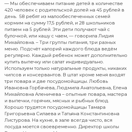
— Мы обеспечиваем питание детей в количестве
420 человек с родительской долей на 45 рублей в
день. 58 ребят из малообеспеченных семей
кормим на сумму 17,5 рублей, и 28 школьников
питаем на 5 рублей. Эти дети получают чай с
булочкой, или кашу с чаем, — говорила Лидия
Михайловна. – Три группы питания, три разных
меню. Подсчёт калорий каждого блюда ведём
регулярно. Каждый ребенок может дополнительно
купить выпечку или салат индивидуально.
Используем только натуральные продукты, никаких
чипсов и консервантов. В штат кроме меня входят
три повара и две посудомойщицы. Любовь
Ивановна Горбачёва, Людмила Анатольевна, Елена
Михайловна Аленичева – опытные повара, мастера
и выпечки, горячих, мясных и рыбных блюд.
Хорошо трудятся посудомойщицы Тамара
Григорьевна Силаева и Татьяна Константиновна
Листурова. На кухне, в зале всегда чисто, вся
посуда моется своевременно. Директор школы