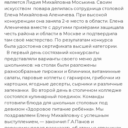
является Лидия Михайловна Моськина. Своим
искусством повара делилась сотрудница столовой
Елена Михайловна Аленичева
.
При высокой
конкуренции она заняла 2-е место в области. Елена
Аленичева вместе с другими призёрами защищала
честь района и области в Москве и подтвердила
там своё мастерство. По результатам конкурса
была удостоена сертификата высшей категории.
В первый день состязаний конкурсанты
представляли варианты своего меню для
школьников: на столах были разложены
разнообразные пирожки и блинчики, витаминные
салаты, паровые котлеты с гарниром, грибочки из
картошки, ягодные десерты, сырники и различные
запеканки. Во второй день в столичном колледже
состоялся кулинарный поединок. Команды
готовили блюда для школьных столовых под
девизом «Здоровое питание ребёнка». Мы
поздравляем Елену Михайловну с успешным
выступлением, — закончил Г.А.Панов и
порекомендовал рассказать об этом на страницах