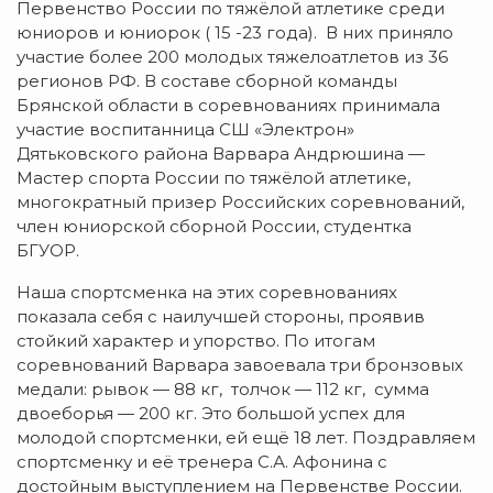
Первенство России по тяжёлой атлетике среди
юниоров и юниорок ( 15 -23 года). В них приняло
участие более 200 молодых тяжелоатлетов из 36
регионов РФ.
В составе сборной команды
Брянской области в соревнованиях принимала
участие воспитанница СШ «Электрон»
Дятьковского района Варвара Андрюшина —
Мастер спорта России по тяжёлой атлетике,
многократный призер Российских соревнований,
член юниорской сборной России, студентка
БГУОР.
Наша спортсменка на этих соревнованиях
показала себя с наилучшей стороны, проявив
стойкий характер и упорство. По итогам
соревнований Варвара завоевала три бронзовых
медали: рывок — 88 кг, толчок — 112 кг, сумма
двоеборья — 200 кг. Это большой успех для
молодой спортсменки, ей ещё 18 лет. Поздравляем
спортсменку и её тренера С.А. Афонина с
достойным выступлением на Первенстве России.