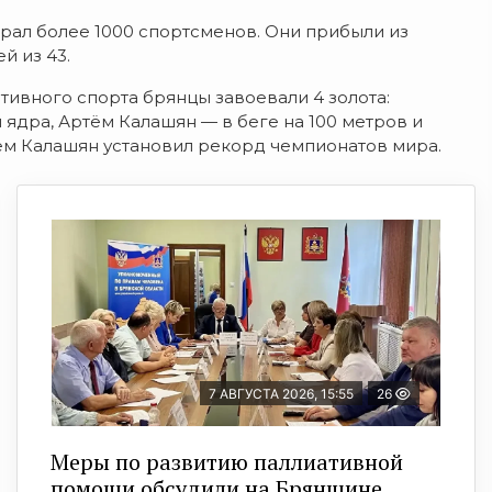
рал более 1000 спортсменов. Они прибыли из
й из 43.
птивного спорта брянцы завоевали 4 золота:
 ядра, Артём Калашян — в беге на 100 метров и
тем Калашян установил рекорд чемпионатов мира.
7 АВГУСТА 2026, 15:55
26
Меры по развитию паллиативной
помощи обсудили на Брянщине