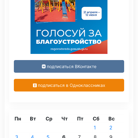
подписаться ВКонтакте
подписаться в Одноклассниках
Пн
Вт
Ср
Чт
Пт
Сб
Вс
1
2
3
4
5
6
7
8
9