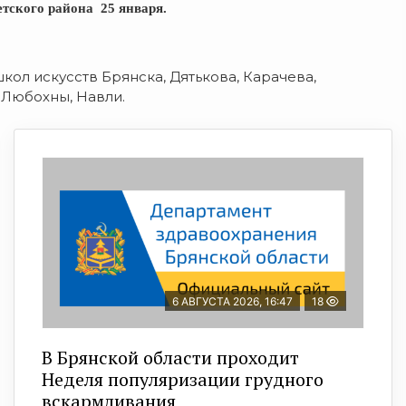
етского района 25 января.
кол искусств Брянска, Дятькова, Карачева,
 Любохны, Навли.
6 АВГУСТА 2026, 16:47
18
В Брянской области проходит
Неделя популяризации грудного
вскармливания