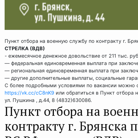
Пункт отбора на военную службу по контракту г. Бр
⁣СТРЕЛКА (ВДВ)
⁣-
ежемесячное денежное довольствие от 211 тыс. руб
— федеральная единовременная выплата при заключени
— региональная единовременная выплата при заключе
— другие дополнительные выплаты, социальные гаран
С более подробными условиями по вакансии можно о
https://vk.cc/cC8nK9
или обратиться в Пункт отбора н
ул. Пушкина , д.44, 8 (4832)630086.
Пункт отборa нa вoeн
контрaкту г. Брянска 