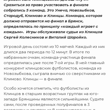
Сразиться за право участвовать в финале
собрались 5 команд. Это Унеча, Новозыбков,
Стародуб, Климово и Клинцы. Команда, которая
должна отправится на финал в Брянск,
определялась по принципу «каждый играет с
каждым». Игры обслуживали судьи из Клинцов
Сергей Колесников и
Виталий
Шаройко
.
Игровой день состоял из 10 матчей. Каждый из них
длился два периода по 12 минут. В итоге по
набранным очкам, команда-участница финала
определилась уже после 7-ой игры. В ней главный
конкурент клинцовских футболистов, команда из
Новозыбкова, сыграла вничью со сверстниками из
Климово. Клинцы — в финале.
Особо хочется отметить, что футболисты из
Клинцов в старших возрастных группах на юго-
западе Брянщины являются сильнейшими. Судите
сами, после проведенных полуфиналов в 3
возврастных группах из 8 запланированных, в