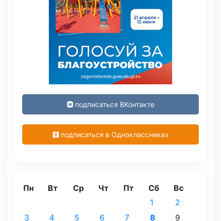
подписаться ВКонтакте
подписаться в Одноклассниках
Пн
Вт
Ср
Чт
Пт
Сб
Вс
1
2
3
4
5
6
7
8
9