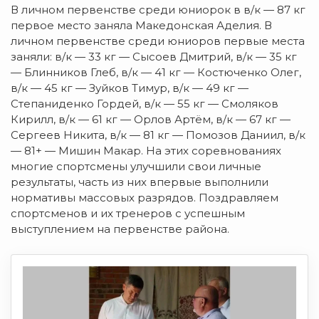
В личном первенстве среди юниорок в в/к — 87 кг
первое место заняла Македонская Аделия. В
личном первенстве среди юниоров первые места
заняли: в/к — 33 кг — Сысоев Дмитрий, в/к — 35 кг
— Блинников Глеб, в/к — 41 кг — Костюченко Олег,
в/к — 45 кг — Зуйков Тимур, в/к — 49 кг —
Степаниденко Гордей, в/к — 55 кг — Смоляков
Кирилл, в/к — 61 кг — Орлов Артём, в/к — 67 кг —
Сергеев Никита, в/к — 81 кг — Помозов Даниил, в/к
— 81+ — Мишин Макар. На этих соревнованиях
многие спортсмены улучшили свои личные
результаты, часть из них впервые выполнили
нормативы массовых разрядов. Поздравляем
спортсменов и их тренеров с успешным
выступлением на первенстве района.